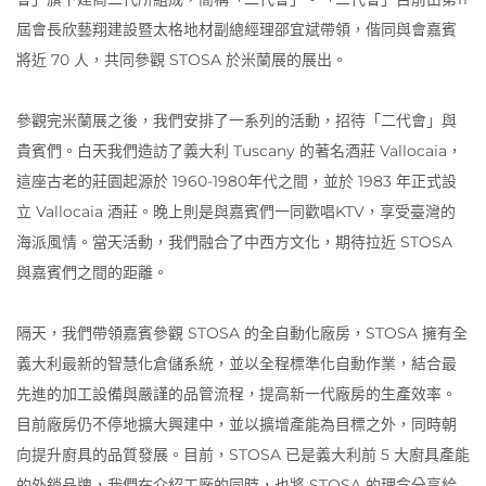
屆會長欣藝翔建設暨太格地材副總經理邵宜斌帶領，偕同與會嘉賓
將近 70 人，共同參觀 STOSA 於米蘭展的展出。
參觀完米蘭展之後，我們安排了一系列的活動，招待「二代會」與
貴賓們。白天我們造訪了義大利 Tuscany 的著名酒莊 Vallocaia，
這座古老的莊園起源於 1960-1980年代之間，並於 1983 年正式設
立 Vallocaia 酒莊。晚上則是與嘉賓們一同歡唱KTV，享受臺灣的
海派風情。當天活動，我們融合了中西方文化，期待拉近 STOSA
與嘉賓們之間的距離。
隔天，我們帶領嘉賓參觀 STOSA 的全自動化廠房，STOSA 擁有全
義大利最新的智慧化倉儲系統，並以全程標準化自動作業，結合最
先進的加工設備與嚴謹的品管流程，提高新一代廠房的生產效率。
目前廠房仍不停地擴大興建中，並以擴增產能為目標之外，同時朝
向提升廚具的品質發展。目前，STOSA 已是義大利前 5 大廚具產能
的外銷品牌，我們在介紹工廠的同時，也將 STOSA 的理念分享給