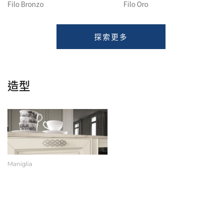
Filo Bronzo
Filo Oro
探索更多
造型
Maniglia