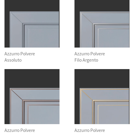
Azzurro Polvere
Azzurro Polvere
Assoluto
Filo Argento
Azzurro Polvere
Azzurro Polvere