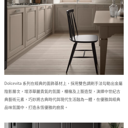
Dolcevita 系列在經典的面飾基材上，採用雙色調刷手法勾勒出金屬
陰影層次，增添華麗貴氣的氛圍，櫃楹及上簷造型，演繹中世紀古
典藝術元素，巧妙將古典時代與現代生活融為一體，在優雅與經典
品味氛圍中，打造永恆優雅的廚房。