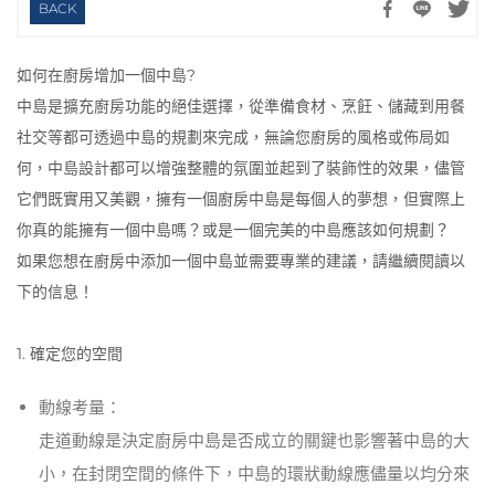
BACK
如何在廚房增加一個中島?
中島是擴充廚房功能的絕佳選擇，從準備食材、烹飪、儲藏到用餐
社交等都可透過中島的規劃來完成，無論您廚房的風格或佈局如
何，中島設計都可以增強整體的氛圍並起到了裝飾性的效果，儘管
它們既實用又美觀，擁有一個廚房中島是每個人的夢想，但實際上
你真的能擁有一個中島嗎？或是一個完美的中島應該如何規劃？
如果您想在廚房中添加一個中島並需要專業的建議，請繼續閱讀以
下的信息！
1. 確定您的空間
動線考量：
走道動線是決定廚房中島是否成立的關鍵也影響著中島的大
小，在封閉空間的條件下，中島的環狀動線應儘量以均分來