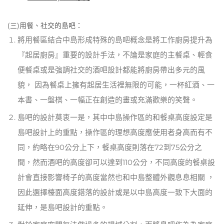
(三)用餐、社交的島吧：
將用餐區結合中島形成特殊的島吧概念是將工作廚房提升為
『起居廚房』重要的設計手法，不論是家庭的主餐桌、輕食
便餐桌或是強調社交的酒吧設計都能將廚房帶出多元的風
貌， 因為餐桌上擁有起居生活裡無限的可能，一杯紅酒、一
本書、一盤棋、一幅正在創造的畫或充滿歡樂的笑聲。
島吧的設計莫衷一是，其中中島操作區的和餐桌高度設定是
島吧設計上的重點，操作區的理想高度應使用者身高而有不
同，約略在90公分上下，餐桌高度則落在72到75公分之
間，然而酒吧的高度卻可以達到110公分，不同高度的餐桌設
計會直接影響椅子的高度當然也和中島整體外觀息息相關 ，
因此選擇檯面高度錯落的設計或是以中島高度一致下大面的
延伸，是島吧設計的重點。