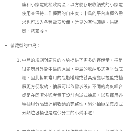
座和小家電底櫃收納區，以方便存取收納式的小家電
使用並保持工作檯面的自由度；中島的平台底櫃依需
求也可崁入各種電器設備，常見的有洗碗機、烘碗
機、烤箱等。
儲藏型的中島：
中島的規劃對廚具的收納提供了更多的存儲量，這是
很多廚具外掛中島的原因，中島的收納形式為平台底
櫃，因此對於常用的瓶瓶罐罐或餐具建議以拉藍或抽
屜更方便取納，抽屜可以依需求設計不同的高度組合
或是在簡潔外觀考量下設計內崁式抽屜，以及運用各
種抽屜分隔盤達到收納的完整性，另外抽屜型集成式
分類垃圾桶也是環保分工的小幫手喔 !