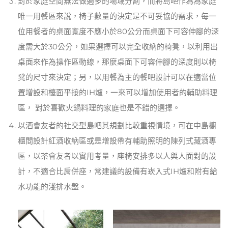
對於家庭空間無法做過多的場域分割，而將島吧作為為家庭
唯一用餐區來說，椅子數量的決定是不可妥協的需求，每一
位用餐者的桌面寬度不應小於80公分而桌面下可容伸腳的深
度需大於30公分，如果選擇可以完全收納的椅凳，以利用出
桌面來作為操作區動線，那麼桌面下可容伸腳的深度則以椅
凳的尺寸來決定；另，以用餐為主的餐吧設計可以在適當位
置增設和檯面平接的IH爐，一來可以增加使用者的輔助料理
區， 對於喜歡火鍋料理的家庭也是不錯的選擇。
以酒會友者的社交型島吧其規劃比較重視情境，可在中島櫥
櫃間設計紅酒收納區或是增設帶有輔助照明的陳列式藏酒專
區，以茶會友者以實用考量，座椅安排多以人與人面對的設
計，不適合比肩併座，常建議的設備有崁入式IH爐和附有給
水功能的淺排水盤。