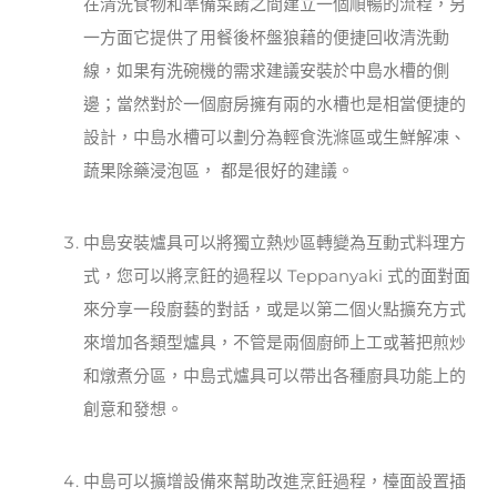
在清洗食物和準備菜餚之間建立一個順暢的流程，另
一方面它提供了用餐後杯盤狼藉的便捷回收清洗動
線，如果有洗碗機的需求建議安裝於中島水槽的側
邊；當然對於一個廚房擁有兩的水槽也是相當便捷的
設計，中島水槽可以劃分為輕食洗滌區或生鮮解凍、
蔬果除藥浸泡區， 都是很好的建議。
中島安裝爐具可以將獨立熱炒區轉變為互動式料理方
式，您可以將烹飪的過程以 Teppanyaki 式的面對面
來分享一段廚藝的對話，或是以第二個火點擴充方式
來增加各類型爐具，不管是兩個廚師上工或著把煎炒
和燉煮分區，中島式爐具可以帶出各種廚具功能上的
創意和發想。
中島可以擴增設備來幫助改進烹飪過程，檯面設置插